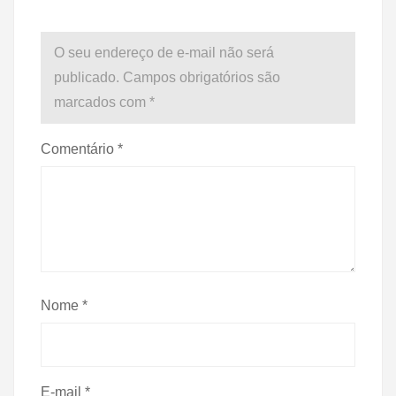
O seu endereço de e-mail não será
publicado.
Campos obrigatórios são
marcados com
*
Comentário
*
Nome
*
E-mail
*