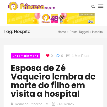
Publicidade
Tag: Hospital
Home
Posts Tagged
Hospital
Entertainment
0
0
1 Min Read
Esposa de Zé
Vaqueiro lembra de
morte do filho em
visita a hospital
Redação Princesa FM
21/01/2025