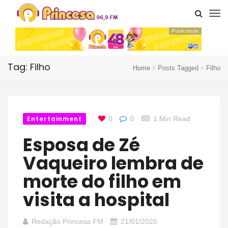
Publicidade
Tag: Filho
Home
Posts Tagged
Filho
Entertainment
0
0
1 Min Read
Esposa de Zé
Vaqueiro lembra de
morte do filho em
visita a hospital
Redação Princesa FM
21/01/2025