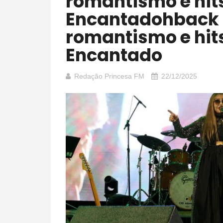
romantismo e hit
Encantadohback
romantismo e hit
Encantado
Redação Princesa FM
22/12/2025