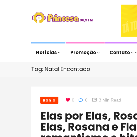
Notícias
Promoção
Contato
Tag: Natal Encantado
Bahia
0
0
3 Min Read
Elas por Elas, Rosana e FlaElas por
Elas, Rosana e F