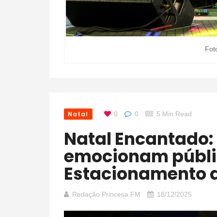
Fot
Natal
0
0
5 Min Read
Natal Encantado: Balé e corais infantis
emocionam públi
Estacionamento d
Redação Princesa FM
18/12/2025