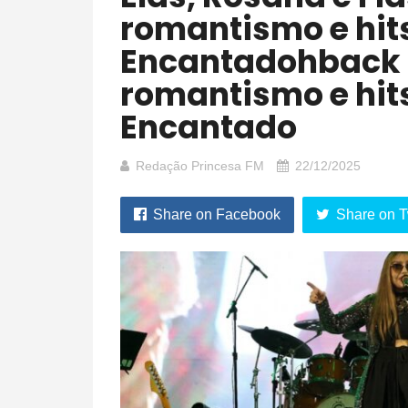
romantismo e hit
Encantadohback
romantismo e hit
Encantado
Redação Princesa FM
22/12/2025
Share on Facebook
Share on T