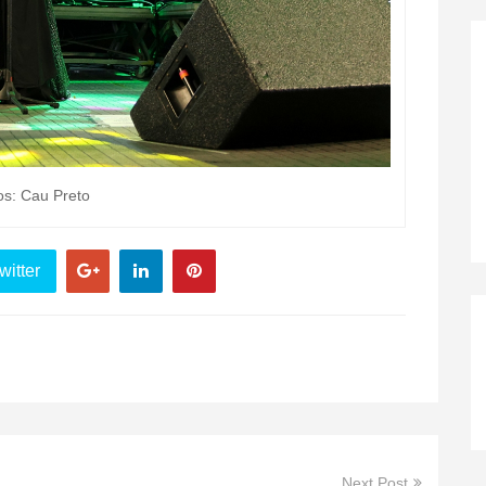
os: Cau Preto
witter
Next Post