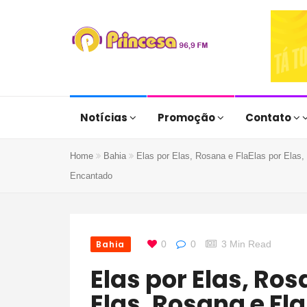
Notícias
Promoção
Contato
Home
Bahia
Elas por Elas, Rosana e FlaElas por Elas
Encantado
Bahia
0
0
3 Min Read
Elas por Elas, Rosana e FlaElas por
Elas, Rosana e F