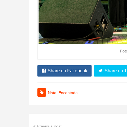
Fot
Share on Facebook
Share on T
Natal Encantado
Previous Post