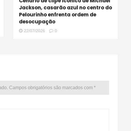
Cenário de clipe icônico de Michael
Jackson, casarão azul no centro do
Pelourinho enfrenta ordem de
desocupação
22/07/2026
0
ado.
Campos obrigatórios são marcados com
*