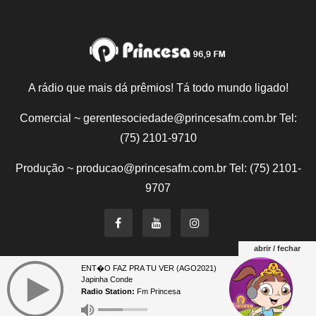
A rádio que mais dá prêmios! Tá todo mundo ligado!
Comercial ~ gerentesociedade@princesafm.com.br Tel:
(75) 2101-9710
Produção ~ producao@princesafm.com.br Tel: (75) 2101-
9707
abrir / fechar
ENT�O FAZ PRA TU VER (AGO2021)
Um site pertencente a Fundação Santo Antônio © Todos
Japinha Conde
os direitos reservados.
Radio Station:
Fm Princesa