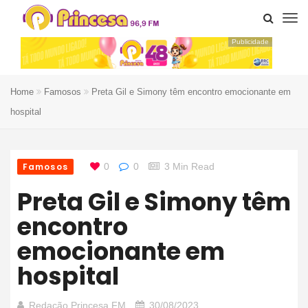
Publicidade
Home
Famosos
Preta Gil e Simony têm encontro emocionante em
hospital
Famosos
0
0
3 Min Read
Preta Gil e Simony têm
encontro
emocionante em
hospital
Redação Princesa FM
30/08/2023