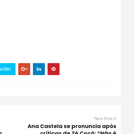
witter
Next Post
Ana Castela se pronuncia após
o
críticas de Zé Cocá: “Não é