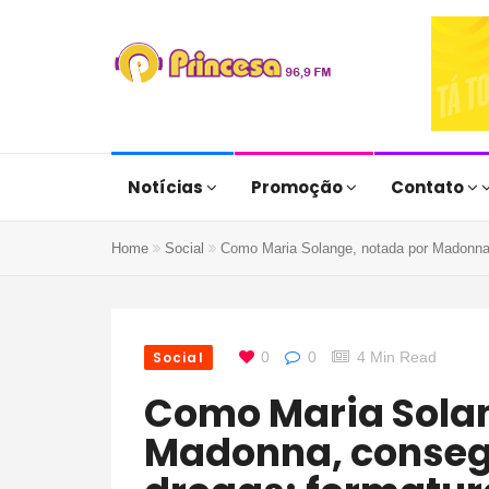
Notícias
Promoção
Contato
Home
Social
Como Maria Solange, notada por Madonna, 
Social
0
0
4 Min Read
Como Maria Solange, notada por
Madonna, consegu