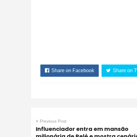
Share on Facebook
Share on T
Previous Post
Influenciador entra em mansão
milionária de Pelé e mostra cenári