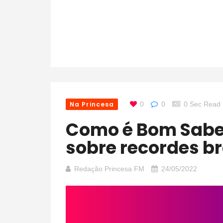
Na Princesa
0
0
0 Sec Read
Como é Bom Saber: Curiosidades
sobre recordes br
Redação Princesa FM
24/05/2022