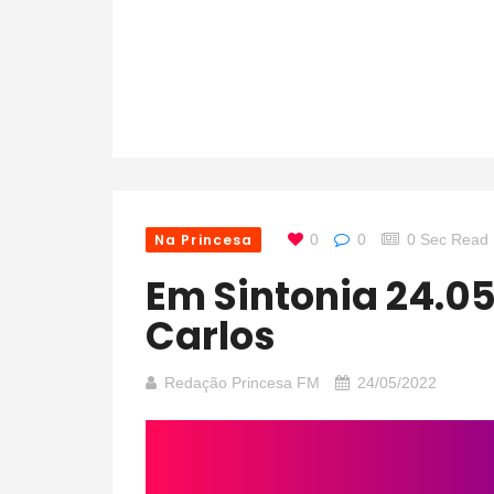
Na Princesa
0
0
0 Sec Read
Em Sintonia 24.05.22 – com Frei Luís
Carlos
Redação Princesa FM
24/05/2022