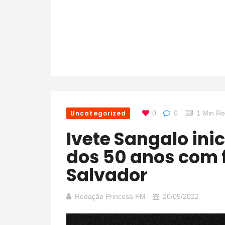
Uncategorized
0
0
1 Min R
Ivete Sangalo inicia comemoração
dos 50 anos com 
Salvador
Redação Princesa FM
20/05/2022