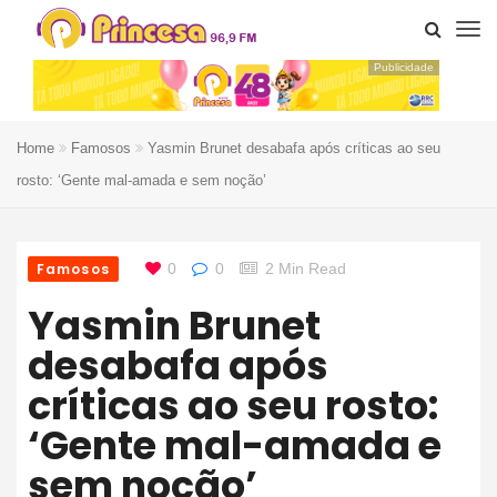
Publicidade
Home
Famosos
Yasmin Brunet desabafa após críticas ao seu
rosto: ‘Gente mal-amada e sem noção’
Famosos
0
0
2 Min Read
Yasmin Brunet
desabafa após
críticas ao seu rosto:
‘Gente mal-amada e
sem noção’