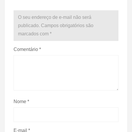
O seu endereço de e-mail não será
publicado.
Campos obrigatórios são
marcados com
*
Comentário
*
Nome
*
E-mail
*