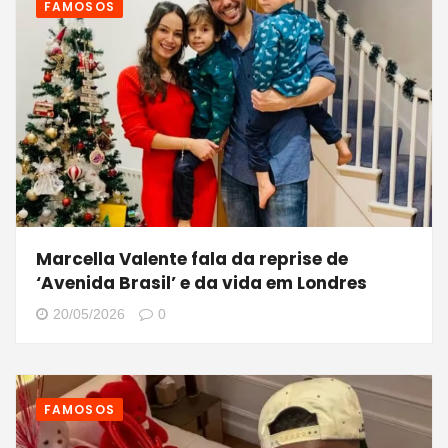
FAMOSOS
Marcella Valente fala da reprise de
‘Avenida Brasil’ e da vida em Londres
20/05/2026
0
FAMOSOS