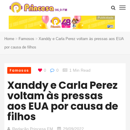
Publicidade
Home
Famosos
Xanddy e Carla Perez voltam às pressas aos EUA
por causa de filhos
Famosos
0
0
1 Min Read
Xanddy e Carla Perez
voltam às pressas
aos EUA por causa de
filhos
Redação Princesa FM
29/09/2022