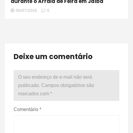
durante o Arraiá de Feira em Jaíba
06/07/2026
0
Deixe um comentário
O seu endereço de e-mail não será
publicado.
Campos obrigatórios são
marcados com
*
Comentário
*