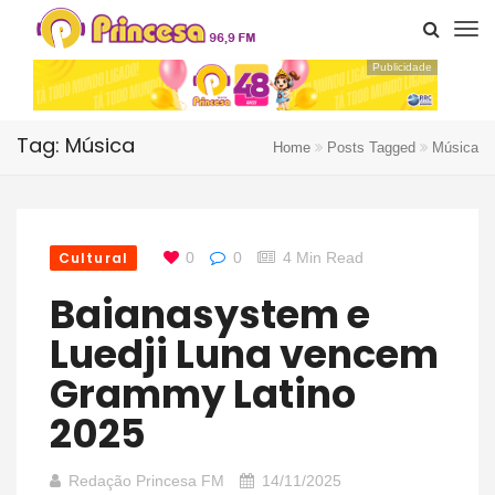
Publicidade
Tag: Música
Home
Posts Tagged
Música
Cultural
0
0
4 Min Read
Baianasystem e
Luedji Luna vencem
Grammy Latino
2025
Redação Princesa FM
14/11/2025