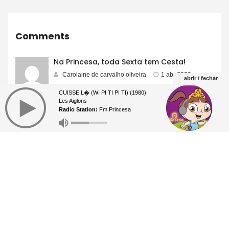
Comments
Na Princesa, toda Sexta tem Cesta!
Carolaine de carvalho oliveira
1 abr 2022
abrir / fechar
CUISSE L� (WI PI TI PI TI) (1980)
Les Aiglons
Radio Station:
Fm Princesa
Find us on Facebook