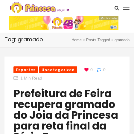
Publicidade
Tag: gramado
Home
Posts Tagged
gramado
Esportes
Uncategorized
0
0
1 Min Read
Prefeitura de Feira
recupera gramado
do Joia da Princesa
para reta final da