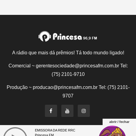
A rádio que mais dá prêmios! Tá todo mundo ligado!
Comercial ~ gerentesociedade@princesafm.com.br Tel:
(75) 2101-9710
Produção ~ producao@princesafm.com.br Tel: (75) 2101-
9707
abrir / fechar
EMISSORA DA REDE RRC
Um site pertencente a Fundação Santo Antônio © Todos
Princesa FM