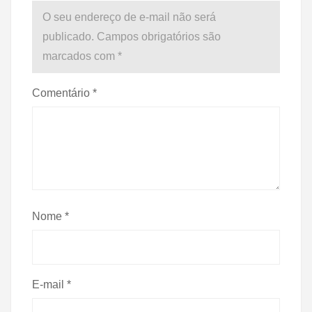
O seu endereço de e-mail não será
publicado.
Campos obrigatórios são
marcados com
*
Comentário
*
Nome
*
E-mail
*