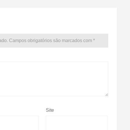
ado.
Campos obrigatórios são marcados com
*
Site