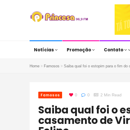
Notícias
Promoção
Contato
Home
Famosos
Saiba qual foi o estopim para o fim do
Famosos
0
0
2 Min Read
Saiba qual foi o estopim para o fim do
casamento de Vir