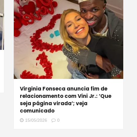
Virginia Fonseca anuncia fim de
relacionamento com Vini Jr.: ‘Que
seja página virada’; veja
comunicado
15/05/2026
0