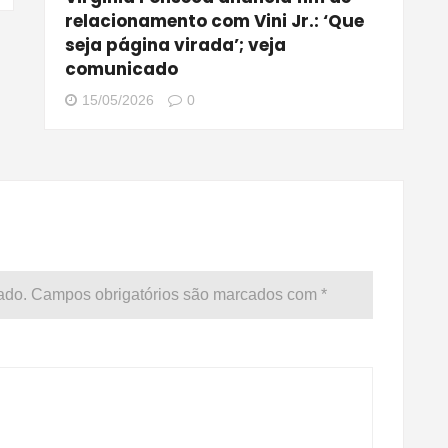
relacionamento com Vini Jr.: ‘Que
seja página virada’; veja
comunicado
15/05/2026
0
ado.
Campos obrigatórios são marcados com
*