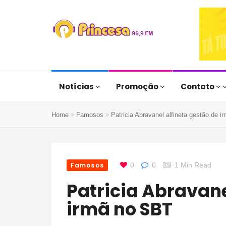
Notícias
Promoção
Contato
Home
Famosos
Patricia Abravanel alfineta gestão de 
Famosos
0
0
1 Min Read
Patricia Abravanel alfineta gestão de
irmã no SBT