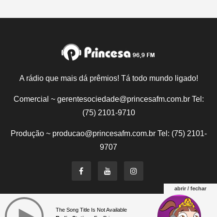
A rádio que mais dá prêmios! Tá todo mundo ligado!
Comercial ~ gerentesociedade@princesafm.com.br Tel:
(75) 2101-9710
Produção ~ producao@princesafm.com.br Tel: (75) 2101-
9707
abrir / fechar
Um site pertencente a Fundação Santo Antônio © Todos
The Song Title Is Not Available