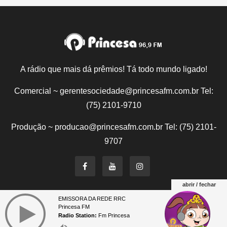
A rádio que mais dá prêmios! Tá todo mundo ligado!
Comercial ~ gerentesociedade@princesafm.com.br Tel:
(75) 2101-9710
Produção ~ producao@princesafm.com.br Tel: (75) 2101-
9707
abrir / fechar
EMISSORA DA REDE RRC
Um site pertencente a Fundação Santo Antônio © Todos
Princesa FM
os direitos reservados.
Radio Station:
Fm Princesa