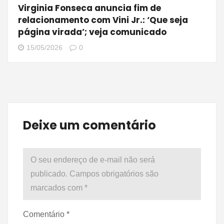
Virginia Fonseca anuncia fim de
relacionamento com Vini Jr.: ‘Que seja
página virada’; veja comunicado
15/05/2026
0
Deixe um comentário
O seu endereço de e-mail não será
publicado.
Campos obrigatórios são
marcados com
*
Comentário
*