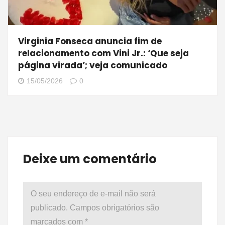
Virginia Fonseca anuncia fim de
relacionamento com Vini Jr.: ‘Que seja
página virada’; veja comunicado
15/05/2026
0
Deixe um comentário
O seu endereço de e-mail não será
publicado.
Campos obrigatórios são
marcados com
*