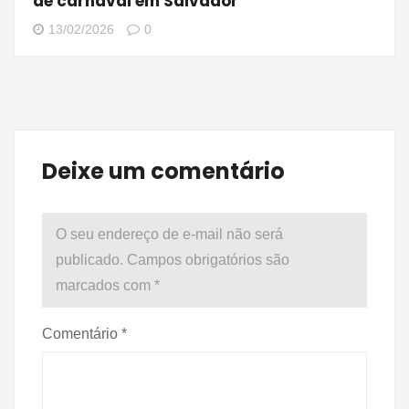
de carnaval em Salvador
13/02/2026
0
Deixe um comentário
O seu endereço de e-mail não será
publicado.
Campos obrigatórios são
marcados com
*
Comentário
*