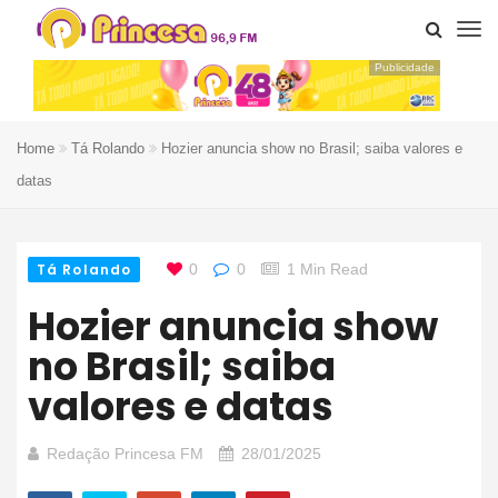
Publicidade
Home
Tá Rolando
Hozier anuncia show no Brasil; saiba valores e
datas
Tá Rolando
0
0
1 Min Read
Hozier anuncia show
no Brasil; saiba
valores e datas
Redação Princesa FM
28/01/2025