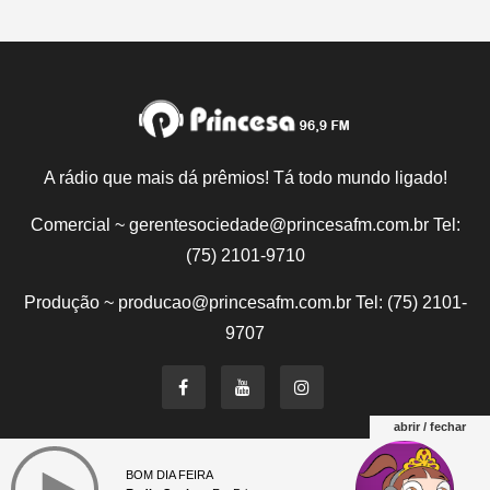
A rádio que mais dá prêmios! Tá todo mundo ligado!
Comercial ~ gerentesociedade@princesafm.com.br Tel:
(75) 2101-9710
Produção ~ producao@princesafm.com.br Tel: (75) 2101-
9707
abrir / fechar
Um site pertencente a Fundação Santo Antônio © Todos
BOM DIA FEIRA