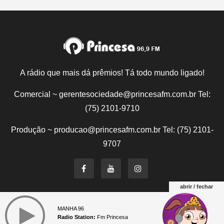
A rádio que mais dá prêmios! Tá todo mundo ligado!
Comercial ~ gerentesociedade@princesafm.com.br Tel:
(75) 2101-9710
Produção ~ producao@princesafm.com.br Tel: (75) 2101-
9707
abrir / fechar
Um site pertencente a Fundação Santo Antônio © Todos
MANHA 96
os direitos reservados.
Radio Station:
Fm Princesa