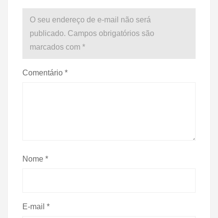
O seu endereço de e-mail não será
publicado.
Campos obrigatórios são
marcados com
*
Comentário
*
Nome
*
E-mail
*