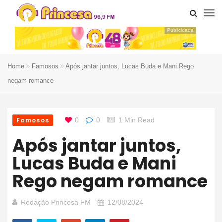
Publicidade
Home
Famosos
Após jantar juntos, Lucas Buda e Mani Rego
negam romance
Famosos
0
0
1 Min Read
Após jantar juntos,
Lucas Buda e Mani
Rego negam romance
Redação Princesa FM
12/08/2024