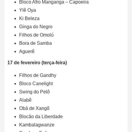
Bloco Afro Manganga – Capoeira
Ylê Oya
Ki Beleza
Ginga do Negro
Filhos de Omolú
Bora de Samba
Aguerê
17 de fevereiro (terça-feira)
Filhos de Gandhy
Bloco Canelight
Swing do Pelô
Alabê
Obá de Xangô
Blocão da Liberdade
Kambalagwanze