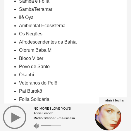
Samba e Folia
SambaTerramar
Ilê Oya
Ambiental Ecosistema
Os Negões
Afrodescendentes da Bahia
Olorum Baba Mi
Bloco Viber
Povo de Santo
Ókanbí
Veteranos do Pelô
Pai Burokõ
Folia Solidária
abrir / fechar
Afoxé Pelourinho
NO MORE I LOVE YOU'S
Annie Lennox
Furacão 2001
Radio Station:
Fm Princesa
Circuito Mestre Bimba