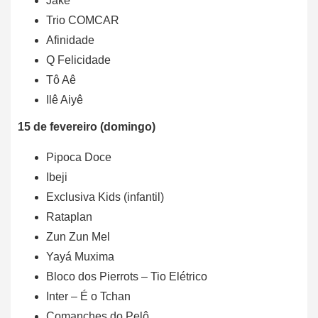
Jaké
Trio COMCAR
Afinidade
Q Felicidade
Tô Aê
Ilê Aiyê
15 de fevereiro (domingo)
Pipoca Doce
Ibeji
Exclusiva Kids (infantil)
Rataplan
Zun Zun Mel
Yayá Muxima
Bloco dos Pierrots – Tio Elétrico
Inter – É o Tchan
Comanches do Pelô