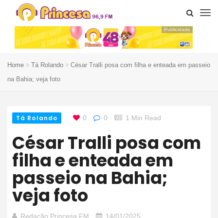
Publicidade
Home
Tá Rolando
César Tralli posa com filha e enteada em passeio
na Bahia; veja foto
Tá Rolando
0
0
1 Min Read
César Tralli posa com
filha e enteada em
passeio na Bahia;
veja foto
Redação Princesa FM
14/01/2025