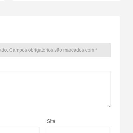
ado.
Campos obrigatórios são marcados com
*
Site