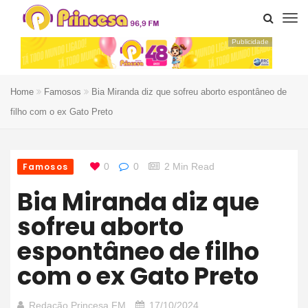
Publicidade
Home
Famosos
Bia Miranda diz que sofreu aborto espontâneo de
filho com o ex Gato Preto
Famosos
0
0
2 Min Read
Bia Miranda diz que
sofreu aborto
espontâneo de filho
com o ex Gato Preto
Redação Princesa FM
17/10/2024