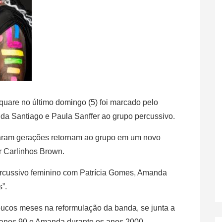
quare no último domingo (5) foi marcado pelo
da Santiago e Paula Sanffer ao grupo percussivo.
aram gerações retornam ao grupo em um novo
or Carlinhos Brown.
rcussivo feminino com Patrícia Gomes, Amanda
”.
ucos meses na reformulação da banda, se junta a
s anos 90 e Amanda durante os anos 2000.