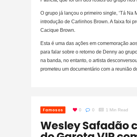
O grupo já lançou o primeiro single, ‘Tá Na M
introdução de Carlinhos Brown. A faixa foi p
Cacique Brown.
Esta é uma das ações em comemoração aos 
para falar sobre o retorno de Denny ao grup
na banda, no entanto, o artista desconverso
prometeu um documentário com a reunião do
Famosos
0
0
1 Min Read
Wesley Safadão comemora sucesso
do Garota VIP co