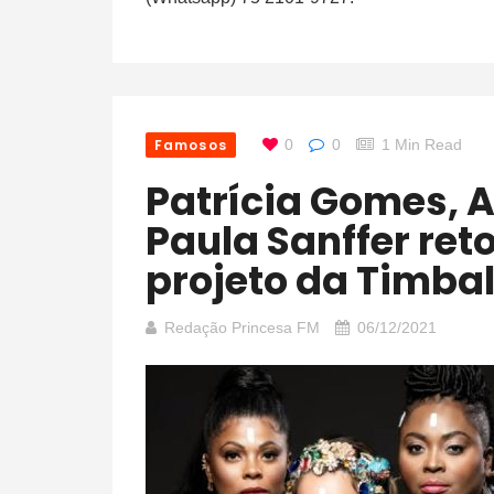
Famosos
0
0
1 Min Read
Patrícia Gomes, Amanda Santiago e
Paula Sanffer re
projeto da Timba
Redação Princesa FM
06/12/2021