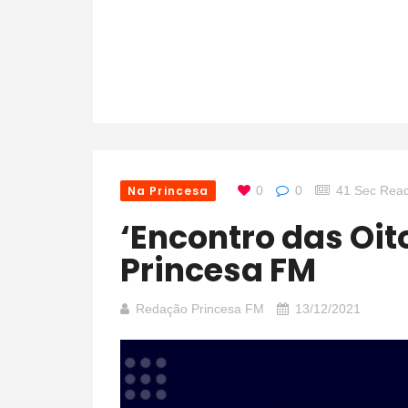
Na Princesa
0
0
41 Sec Rea
‘Encontro das Oito’ agita noites da
Princesa FM
Redação Princesa FM
13/12/2021