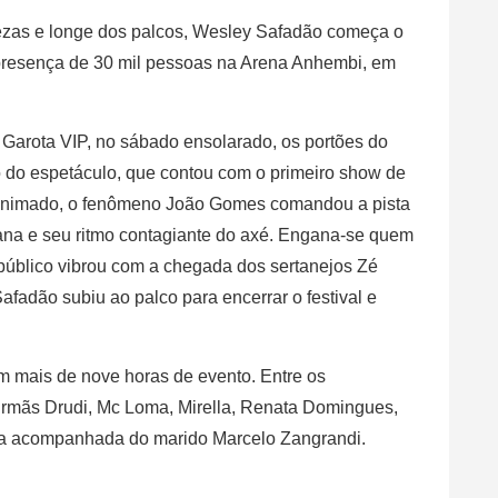
tezas e longe dos palcos, Wesley Safadão começa o
presença de 30 mil pessoas na Arena Anhembi, em
arota VIP, no sábado ensolarado, os portões do
io do espetáculo, que contou com o primeiro show de
 animado, o fenômeno João Gomes comandou a pista
ana e seu ritmo contagiante do axé. Engana-se quem
 o público vibrou com a chegada dos sertanejos Zé
afadão subiu ao palco para encerrar o festival e
em mais de nove horas de evento. Entre os
Irmãs Drudi, Mc Loma, Mirella, Renata Domingues,
iana acompanhada do marido Marcelo Zangrandi.