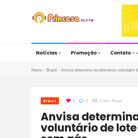
Notícias
Promoção
Contato
Home
Brasil
Anvisa determina recolhimento voluntário 
Brasil
0
0
4 Min Read
Anvisa determina recolhimento
voluntário de lot