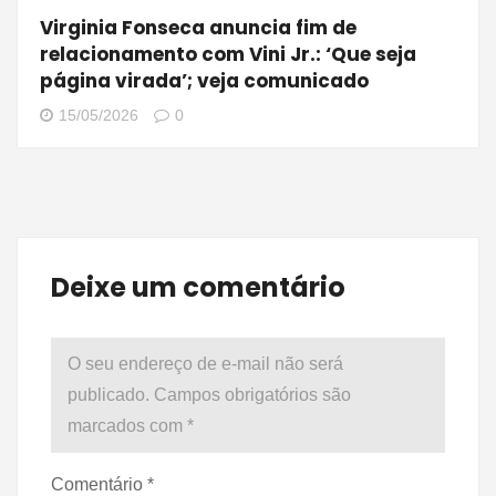
Virginia Fonseca anuncia fim de
relacionamento com Vini Jr.: ‘Que seja
página virada’; veja comunicado
15/05/2026
0
Deixe um comentário
O seu endereço de e-mail não será
publicado.
Campos obrigatórios são
marcados com
*
Comentário
*