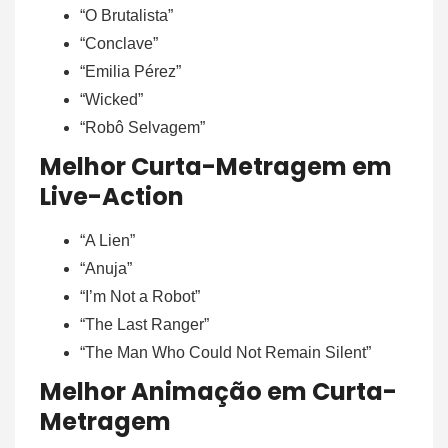
“O Brutalista”
“Conclave”
“Emilia Pérez”
“Wicked”
“Robô Selvagem”
Melhor Curta-Metragem em
Live-Action
“A Lien”
“Anuja”
“I’m Not a Robot”
“The Last Ranger”
“The Man Who Could Not Remain Silent”
Melhor Animação em Curta-
Metragem