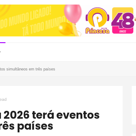
tos simultâneos em três países
Read
rês países