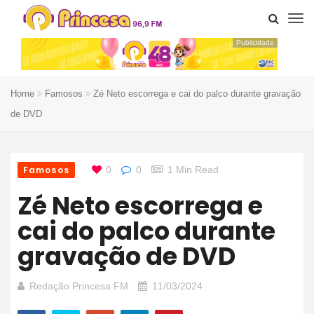
Publicidade
Home
Famosos
Zé Neto escorrega e cai do palco durante gravação
de DVD
Famosos
0
0
1 Min Read
Zé Neto escorrega e
cai do palco durante
gravação de DVD
Redação Princesa FM
11/03/2024