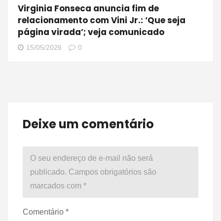
Virginia Fonseca anuncia fim de
relacionamento com Vini Jr.: ‘Que seja
página virada’; veja comunicado
15/05/2026
0
Deixe um comentário
O seu endereço de e-mail não será
publicado.
Campos obrigatórios são
marcados com
*
Comentário
*