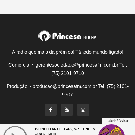
A rádio que mais dá prêmios! Tá todo mundo ligado!
Comercial ~ gerentesociedade@princesafm.com.br Tel:
(75) 2101-9710
Produção ~ producao@princesafm.com.br Tel: (75) 2101-
9707
abrir / fechar
MUNDINHO PARTICULAR (PART. TRIO PARADA DURA) (AO VIVO) (NOV
Um site pertencente a Fundação Santo Antônio © Todos
Gustavo Mioto