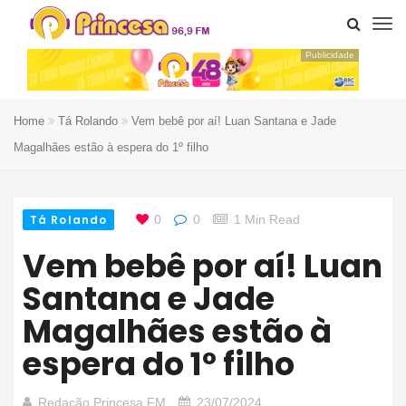
Publicidade
Home
Tá Rolando
Vem bebê por aí! Luan Santana e Jade
Magalhães estão à espera do 1º filho
Tá Rolando
0
0
1 Min Read
Vem bebê por aí! Luan
Santana e Jade
Magalhães estão à
espera do 1º filho
Redação Princesa FM
23/07/2024