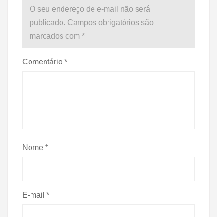
O seu endereço de e-mail não será
publicado.
Campos obrigatórios são
marcados com
*
Comentário
*
Nome
*
E-mail
*