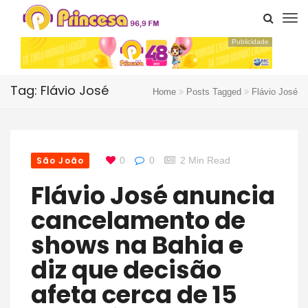
Publicidade
Tag: Flávio José
Home
Posts Tagged
Flávio José
São João
0
0
2 Min Read
Flávio José anuncia
cancelamento de
shows na Bahia e
diz que decisão
afeta cerca de 15