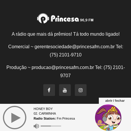
A rádio que mais dá prêmios! Tá todo mundo ligado!
Comercial ~ gerentesociedade@princesafm.com.br Tel:
(75) 2101-9710
Produção ~ producao@princesafm.com.br Tel: (75) 2101-
9707
abrir / fechar
HONEY BOY
Um site pertencente a Fundação Santo Antônio © Todos
02. CARMINHA
os direitos reservados.
Radio Station:
Fm Princesa