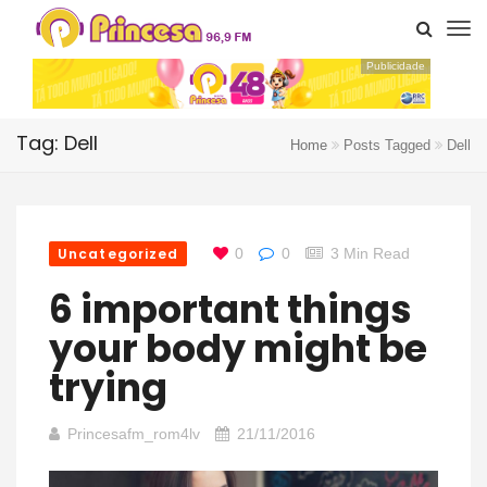
Publicidade
Tag: Dell
Home
Posts Tagged
Dell
Uncategorized
0
0
3 Min Read
6 important things
your body might be
trying
Princesafm_rom4lv
21/11/2016