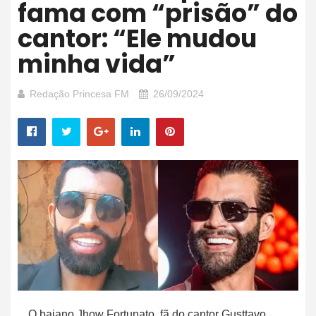
fama com “prisão” do
cantor: “Ele mudou
minha vida”
Redação Princesa FM
26/09/2024
O baiano Jhow Fortunato, fã do cantor Gusttavo