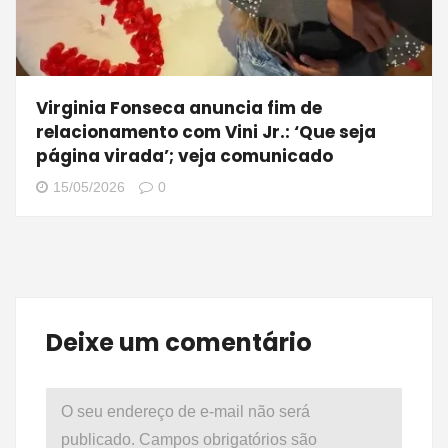
Virginia Fonseca anuncia fim de
relacionamento com Vini Jr.: ‘Que seja
página virada’; veja comunicado
15/05/2026
0
Deixe um comentário
O seu endereço de e-mail não será
publicado.
Campos obrigatórios são