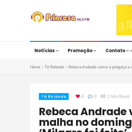
Notícias
Promoção
Contato
Home
Tá Rolando
Rebeca Andrade vence a preguiça e ma
Tá Rolando
0
0
1 Min Read
Rebeca Andrade vence a preguiça e
malha no domingo