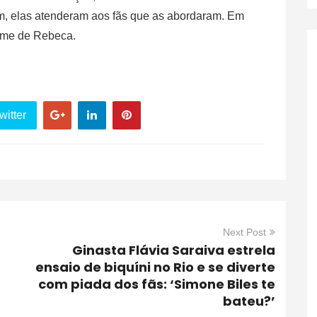
m, elas atenderam aos fãs que as abordaram. Em
nome de Rebeca.
witter
Next Post
Ginasta Flávia Saraiva estrela
ensaio de biquíni no Rio e se diverte
com piada dos fãs: ‘Simone Biles te
bateu?’