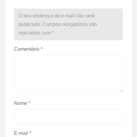
O seu endereço de e-mail não será
publicado.
Campos obrigatórios são
marcados com
*
Comentário
*
Nome
*
E-mail
*