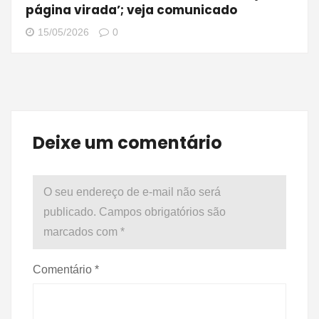
página virada’; veja comunicado
15/05/2026
0
Deixe um comentário
O seu endereço de e-mail não será
publicado.
Campos obrigatórios são
marcados com
*
Comentário
*