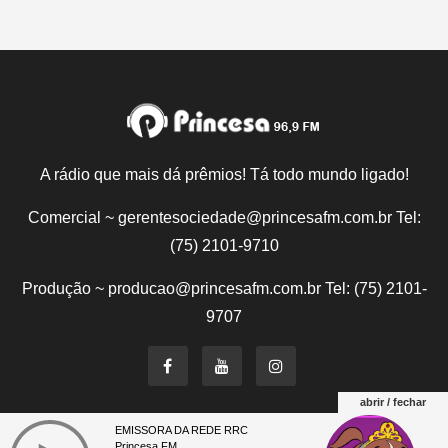
A rádio que mais dá prêmios! Tá todo mundo ligado!
Comercial ~ gerentesociedade@princesafm.com.br Tel:
(75) 2101-9710
Produção ~ producao@princesafm.com.br Tel: (75) 2101-
9707
abrir / fechar
EMISSORA DA REDE RRC
Um site pertencente a Fundação Santo Antônio © Todos
Princesa FM