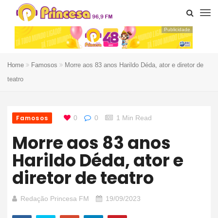
Publicidade
Home
Famosos
Morre aos 83 anos Harildo Déda, ator e diretor de
teatro
Famosos
0
0
1 Min Read
Morre aos 83 anos
Harildo Déda, ator e
diretor de teatro
Redação Princesa FM
19/09/2023