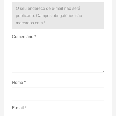
O seu endereço de e-mail não será
publicado.
Campos obrigatórios são
marcados com
*
Comentário
*
Nome
*
E-mail
*