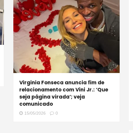
Virginia Fonseca anuncia fim de
relacionamento com Vini Jr.: ‘Que
seja página virada’; veja
comunicado
15/05/2026
0