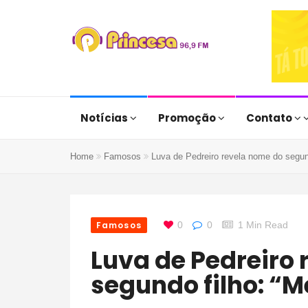
Notícias
Promoção
Contato
Home
Famosos
Luva de Pedreiro revela nome do segund
Famosos
0
0
1 Min Read
Luva de Pedreiro revela nome do
segundo filho: “M