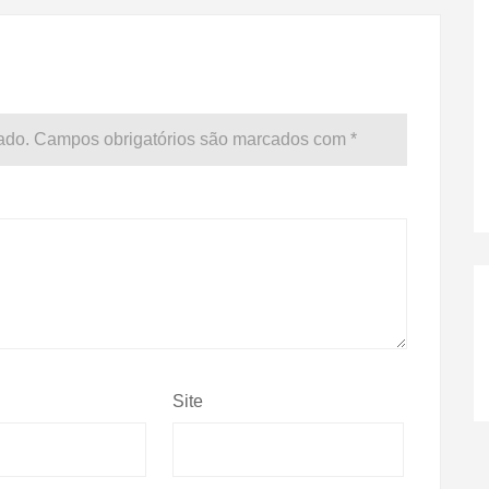
ado.
Campos obrigatórios são marcados com
*
Site