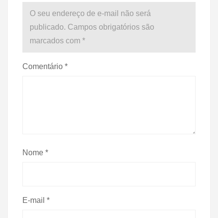
O seu endereço de e-mail não será
publicado.
Campos obrigatórios são
marcados com
*
Comentário
*
Nome
*
E-mail
*