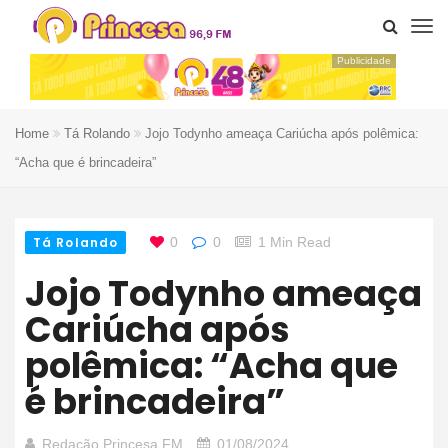
Publicidade
Home
Tá Rolando
Jojo Todynho ameaça Cariúcha após polêmica:
“Acha que é brincadeira”
Tá Rolando
0
0
1 Min Read
Jojo Todynho ameaça
Cariúcha após
polêmica: “Acha que
é brincadeira”
Redação Princesa FM
01/08/2024